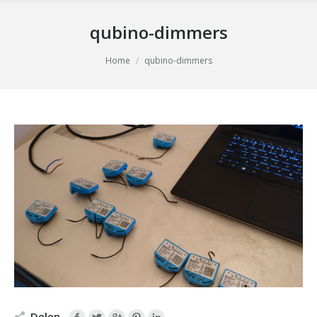
qubino-dimmers
You are here:
Home
qubino-dimmers
Delen