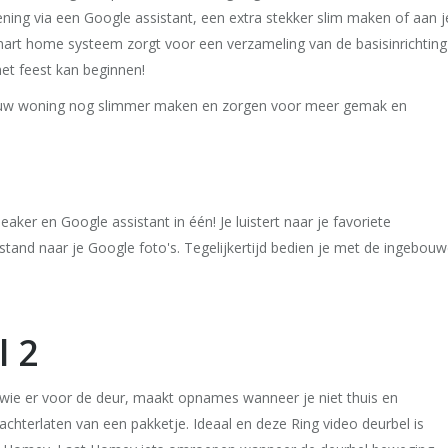
ing via een Google assistant, een extra stekker slim maken of aan j
smart home systeem zorgt voor een verzameling van de basisinrichting
het feest kan beginnen!
e jouw woning nog slimmer maken en zorgen voor meer gemak en
eaker en Google assistant in één! Je luistert naar je favoriete
y stand naar je Google foto's. Tegelijkertijd bedien je met de ingebou
l 2
t wie er voor de deur, maakt opnames wanneer je niet thuis en
hterlaten van een pakketje. Ideaal en deze Ring video deurbel is