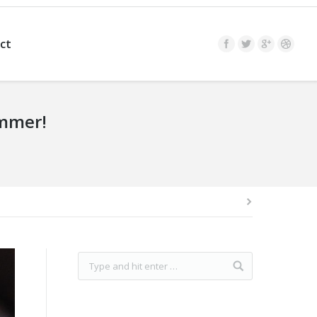
ct
immer!