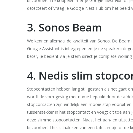
bijvoorbeeld te koppelen met je Google Nest Hub of 
detecteert of vraag je Google Nest Hub om het beeld 
3. Sonos Beam
We kennen allemaal de kwaliteit van Sonos. De Beam 
Google Assistant is inbegrepen en je de speaker integre
beter, je bedient via je stem direct je complete wonin
4. Nedis slim stopc
Stopcontacten hebben lang stil gestaan als het gaat om
wordt de vormgeving met name bepaald door de afdek
stopcontacten zijn eindelijk een mooie stap vooruit en
tussenstekker in het stopcontact en voegt dit toe aa
deze slimme stopcontacten. Naast het aan- en uitzette
bijvoorbeeld het schakelen van een tafellampje of de ke