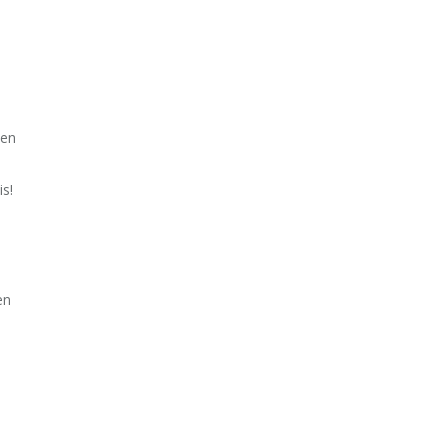
een
is!
en
e