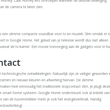
je Homey. Laat Homey iets omroepen wanneer de deurbel beweging
van de camera te laten zien.
is een slimme compacte soundbar voor tv en muziek. Slim omdat er 
ert in Google Home. Het geluid van je televisie wordt dus niet alleen
g vanuit de tv-kamer. Een mooie toevoeging aan de gadgets voor in hu
ontact
 technologische ontwikkelingen. Natuurlijk zijn ze veiliger geworden 
ramen en nieuwe kleuren en afwerking hiervan. De slimme
 maken heel eenvoudig het traditionele stopcontact slim. Je plugt dez
n je smart home systeem. Google Home ondersteunt ook al enkele van
n van de tussenstekker meet je ook het energieverbruik. Handig
rstverlichting!