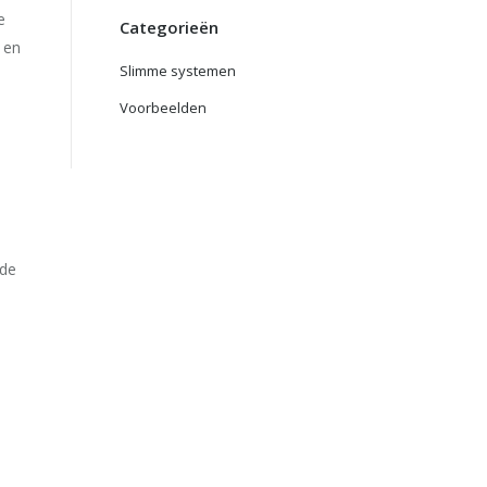
e
Categorieën
 en
Slimme systemen
Voorbeelden
wde