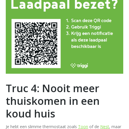
Truc 4: Nooit meer
thuiskomen in een
koud huis
Je hebt een slimme thermostaat zoals
Toon
of de
Nest
, maar