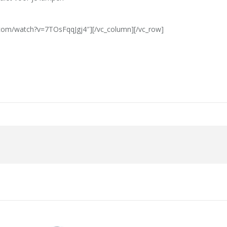
e
e.com/watch?v=7TOsFqqJgj4″][/vc_column][/vc_row]