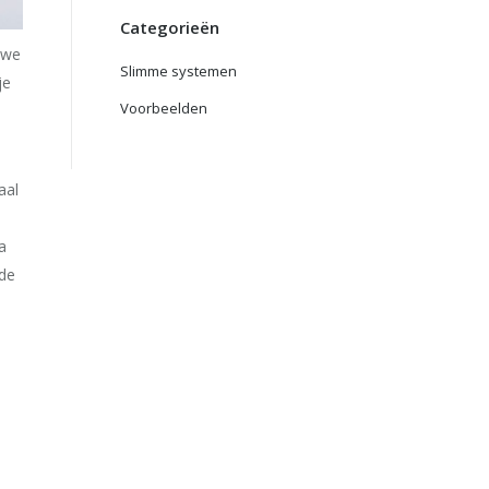
Categorieën
uwe
Slimme systemen
je
Voorbeelden
aal
a
 de